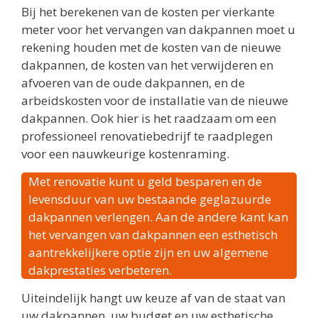
Bij het berekenen van de kosten per vierkante
meter voor het vervangen van dakpannen moet u
rekening houden met de kosten van de nieuwe
dakpannen, de kosten van het verwijderen en
afvoeren van de oude dakpannen, en de
arbeidskosten voor de installatie van de nieuwe
dakpannen. Ook hier is het raadzaam om een
professioneel renovatiebedrijf te raadplegen
voor een nauwkeurige kostenraming.
Met renovatie kunt u geld besparen en de
levensduur van uw bestaande geglazuurde
dakpannen verlengen. Aan de andere kant kan
het vervangen van dakpannen een esthetisch
aantrekkelijkere optie zijn en uw algemene
dakprestaties verbeteren.
Uiteindelijk hangt uw keuze af van de staat van
uw dakpannen, uw budget en uw esthetische