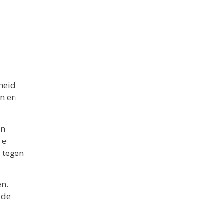
heid
en en
en
re
 tegen
en.
 de