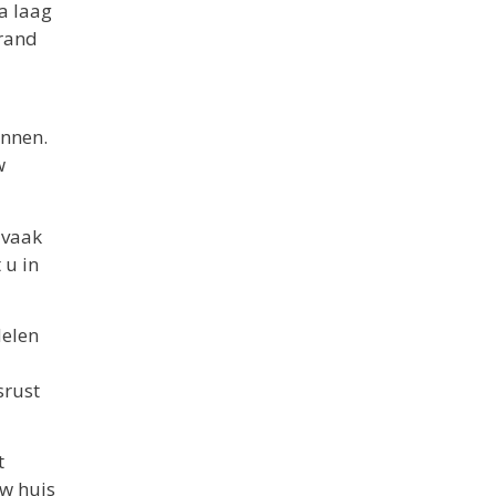
a laag
brand
annen.
w
 vaak
 u in
delen
srust
t
uw huis