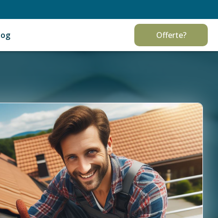
log
Offerte?