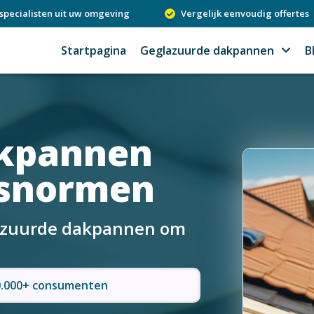
specialisten uit uw omgeving
Vergelijk eenvoudig offertes
Startpagina
Geglazuurde dakpannen
B
akpannen
dsnormen
glazuurde dakpannen om
50.000+ consumenten