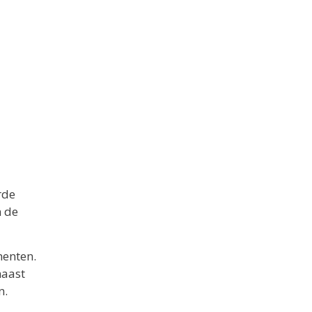
rde
m de
menten.
naast
n.