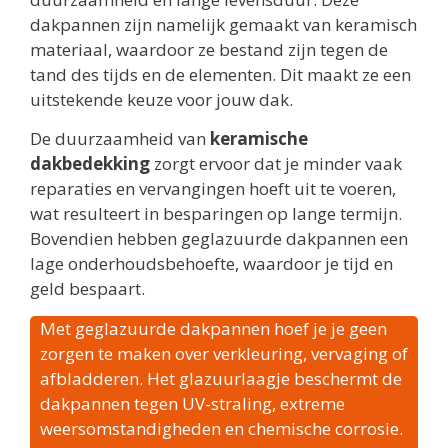
dakpannen zijn namelijk gemaakt van keramisch
materiaal, waardoor ze bestand zijn tegen de
tand des tijds en de elementen. Dit maakt ze een
uitstekende keuze voor jouw dak.
De duurzaamheid van
keramische
dakbedekking
zorgt ervoor dat je minder vaak
reparaties en vervangingen hoeft uit te voeren,
wat resulteert in besparingen op lange termijn.
Bovendien hebben geglazuurde dakpannen een
lage onderhoudsbehoefte, waardoor je tijd en
geld bespaart.
Met geglazuurde dakpannen hoef je je geen
zorgen te maken over verkleuring, vervaging of
afbladderen. Het glazuurlaagje beschermt de
dakpannen tegen UV-straling, extreme
weersomstandigheden en chemische corrosie.